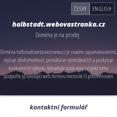
ČESKY
ENGLISH
halbstadt.webovastranka.cz
Doména je na prodej
Doména halbstadt.webovastranka.cz je snadno zapamatovatelná,
zvyšuje důvěryhodnost, pomáhá ve vyhledávačích a poskytuje
konkurenční výhodu. Vybudujte zcela nový projekt nebo
podpořte již existující web formou microsite či přesměrování.
kontaktní formulář